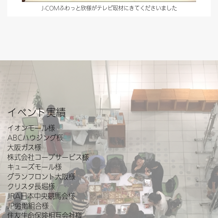
J-COMふわっと欣様がテレビ取材にきてくださいました
イベント実績
イオンモール様
ABCハウジング様
大阪ガス様
株式会社コープサービス様
キューズモール様
グランフロント大阪様
クリスタ長堀様
JRA日本中央競馬会様
JP労働組合様
住友生命保険相互会社様