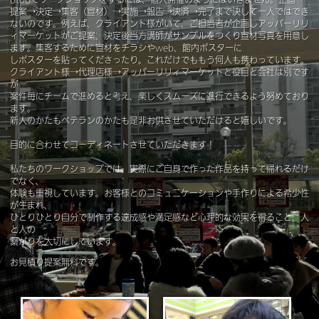
提案→決定→集客（宣材）→実施→報告→決済→完了まで決して一人ではでき
ないのです。例えば、クライアント様がいて、ご担当者が企画しアッパーリリ
ィマーケットがご提案、決定後当方講師がサンプルをつくり宣材写真を用意し
ます。集客するために宣材をチラシやweb、館内ポスターに
しポスターを貼ってくださったり。これだけでももう何人も携わっています。
クライアント様→代理店様→アッパーリリィマーケットと役目と会社は別です
が
案件毎にチームで進めると考え、楽しくスムーズに進行できるよう努めており
ます。
新人のかたもベテランのかたも是非お供させていただけると嬉しいです。
目的に合わせてコーディネートさせていただきます！
私たちのワークショップでは、実際にご自身で作った作品を持って帰れるだけ
でなく、
体験も重視しています。お客様とのコミュニケーションや手作りによる希少性
が生まれ、
ひとりひとり自分で制作する達成感や満足感など心理的な効果を得ること、人
と人の
繋がりを大切にしています。
お見積り提案無料です。