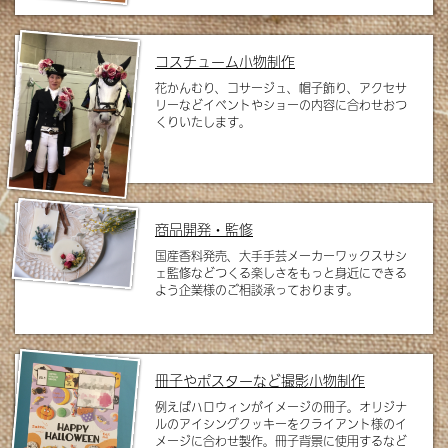
コスチューム小物制作
花かんむり、コサージュ、帽子飾り、アクセサ
リーなどイベントやショーの内容に合わせおつ
くりいたします。
商品開発・監修
国産香料発売、大手手芸メーカーワックスサシ
ェ監修などつくる楽しさをもっと身近にできる
よう企業様のご相談承っております。
冊子やポスターなど撮影小物制作
例えばハロウィンがイメージの冊子。オリジナ
ルのアイシングクッキーをクライアント様のイ
メージに合わせ製作。冊子背景に使用するなど