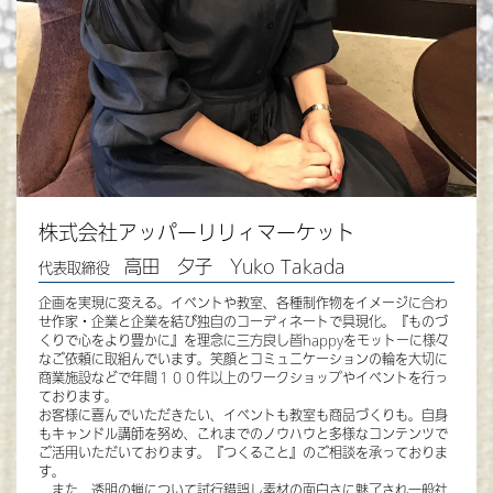
株式会社アッパーリリィマーケット
高田 夕子
Yuko Takada
代表取締役
企画を実現に変える。イベントや教室、各種制作物をイメージに合わ
せ作家・企業と企業を結び独自のコーディネートで具現化。『ものづ
くりで心をより豊かに』を理念に三方良し皆happyをモットーに様々
なご依頼に取組んでいます。笑顔とコミュニケーションの輪を大切に
商業施設などで年間１００件以上のワークショップやイベントを行っ
ております。
お客様に喜んでいただきたい、イベントも教室も商品づくりも。自身
もキャンドル講師を努め、これまでのノウハウと多様なコンテンツで
ご活用いただいております。『つくること』のご相談を承っておりま
す。
また、透明の蝋について試行錯誤し素材の面白さに魅了され一般社