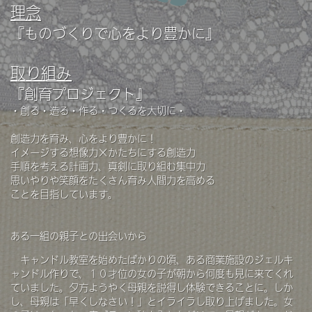
理念
『ものづくりで心をより豊かに』
取り組み
『創育プロジェクト』
・創る・造る・作る・つくるを大切に・
創造力を育み、心をより豊かに！
イメージする想像力×かたちにする創造力
手順を考える計画力、真剣に取り組む集中力
思いやりや笑顔をたくさん育み人間力を高める
ことを目指しています。
ある一組の親子との出会いから
キャンドル教室を始めたばかりの頃、ある商業施設のジェルキ
ャンドル作りで、１０才位の女の子が朝から何度も見に来てくれ
ていました。夕方ようやく母親を説得し体験できることに。しか
し、母親は「早くしなさい！」とイライラし取り上げました。女