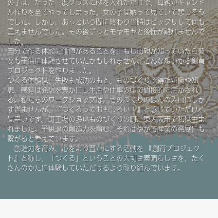
の子は、たった一度グラスに砂を入れただけで、母親がキャンド
ル作りを全てやってしまった。女の子は黙って見ていて悲しそう
でした。しかし、あっという間に終わり当時はビックリして何も
言えませんでした。その後ずっとモヤモヤと後悔が離れませんで
した。
自分で作る体験に価値があることを、もし母親が知っていたら彼
女も子供に体験させていたかもしれません。こんな想いから創育
プロジェクトを作りました。
つくる体験は、失敗も成功のもと。ものづくりで得た知識や知
恵、感覚は発想を豊かにし生活や仕事の中で間接的に活かされ
る。私たちのワークショップは、ものづくりのほんの入口にしか
すぎませんが、『つくるっておもしろい！』と感じていただけれ
ば幸いです。町工場の多いものづくりの町、東大阪市で私は生ま
れました。子供達の創造力を育む、それはやがて産業の発展にも
繋がると考えています。
創造力を育み、心をより豊かにする活動を 『創育プロジェク
ト』と称し、「つくる」ということの大切さ素晴らしさを、たく
さんのかたに体験していただけるよう取り組んでいます。