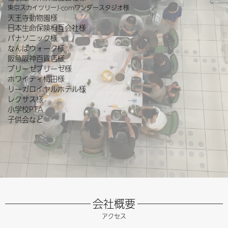
東京スカイツリーJ-comワンダースタジオ様
天王寺動物園様
日本生命保険相互会社様
パナソニック様
なんばウォーク様
阪急阪神百貨店様
ブリーゼブリーゼ様
ホワイティ梅田様
リーガロイヤルホテル様
レクサス様
小学校PTA
子供会など
会社概要
アクセス